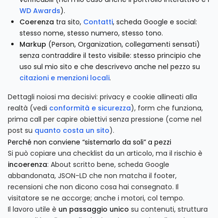
WD Awards
).
Coerenza
tra sito,
Contatti
, scheda Google e social:
stesso nome, stesso numero, stesso tono.
Markup
(Person, Organization, collegamenti sensati)
senza contraddire il testo visibile: stesso principio che
uso sul mio sito e che descrivevo anche nel pezzo su
citazioni e menzioni locali
.
Dettagli noiosi ma decisivi: privacy e cookie allineati alla
realtà (vedi
conformità e sicurezza
), form che funziona,
prima call per capire obiettivi senza pressione (come nel
post su
quanto costa un sito
).
Perché non conviene “sistemarlo da soli” a pezzi
Si può copiare una checklist da un articolo, ma il rischio è
incoerenza
: About scritto bene, scheda Google
abbandonata, JSON-LD che non matcha il footer,
recensioni che non dicono cosa hai consegnato. Il
visitatore se ne accorge; anche i motori, col tempo.
Il lavoro utile è
un passaggio unico
su contenuti, struttura