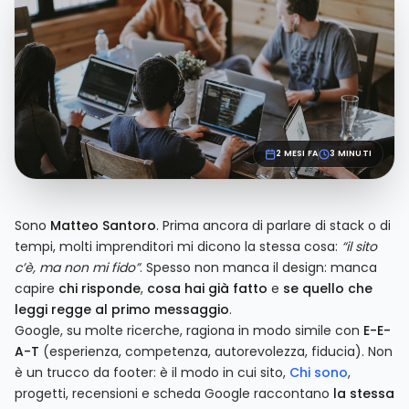
2 MESI FA
3 MINUTI
Sono
Matteo Santoro
. Prima ancora di parlare di stack o di
tempi, molti imprenditori mi dicono la stessa cosa:
“il sito
c’è, ma non mi fido”
. Spesso non manca il design: manca
capire
chi risponde
,
cosa hai già fatto
e
se quello che
leggi regge al primo messaggio
.
Google, su molte ricerche, ragiona in modo simile con
E-E-
A-T
(esperienza, competenza, autorevolezza, fiducia). Non
è un trucco da footer: è il modo in cui sito,
Chi sono
,
progetti, recensioni e scheda Google raccontano
la stessa