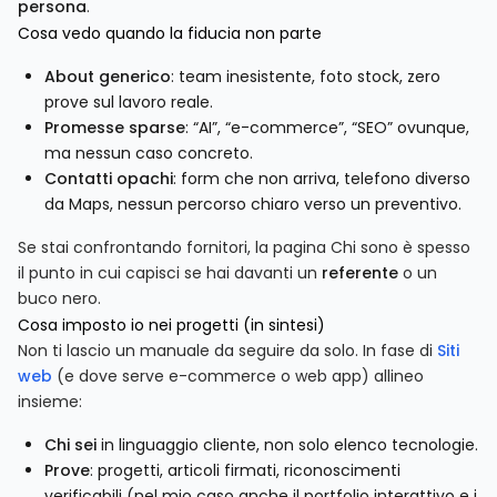
persona
.
Cosa vedo quando la fiducia non parte
About generico
: team inesistente, foto stock, zero
prove sul lavoro reale.
Promesse sparse
: “AI”, “e-commerce”, “SEO” ovunque,
ma nessun caso concreto.
Contatti opachi
: form che non arriva, telefono diverso
da Maps, nessun percorso chiaro verso un preventivo.
Se stai confrontando fornitori, la pagina Chi sono è spesso
il punto in cui capisci se hai davanti un
referente
o un
buco nero.
Cosa imposto io nei progetti (in sintesi)
Non ti lascio un manuale da seguire da solo. In fase di
Siti
web
(e dove serve e-commerce o web app) allineo
insieme:
Chi sei
in linguaggio cliente, non solo elenco tecnologie.
Prove
: progetti, articoli firmati, riconoscimenti
verificabili (nel mio caso anche il portfolio interattivo e i