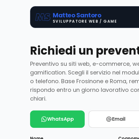
Matteo Santoro
SVILUPPATORE WEB / GAME
Richiedi un preven
Preventivo su siti web, e-commerce, we
gamification. Scegli il servizio nel mo
o telefono. Base Frosinone e Roma, remot
rispondo entro un giorno lavorativo co
chiari.
WhatsApp
Email
Nome
Cognom