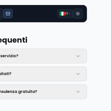
IT
equenti
 servizio?
itati?
nsulenza gratuita?