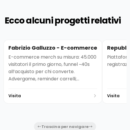
Ecco alcuni progetti relativi
Fabrizio Galluzzo - E-commerce
Republic
E-commerce merch su misura: 45.000
Piattafor
visitatori il primo giorno, funnel ~40s
registrazi
all’acquisto per chi converte.
Advergame, reminder carrelli;
continua a vendere.
Visita
Visita
Trascina per navigare