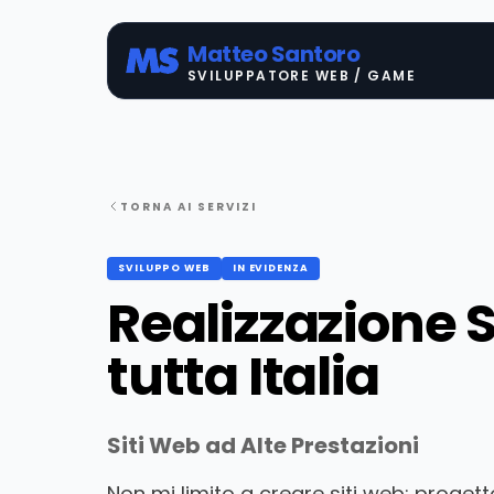
Matteo Santoro
SVILUPPATORE WEB / GAME
TORNA AI SERVIZI
SVILUPPO WEB
IN EVIDENZA
Realizzazione 
tutta Italia
Siti Web ad Alte Prestazioni
Non mi limito a creare siti web: progetto