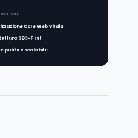
RISTICHE
izzazione Core Web Vitals
tettura SEO-First
e pulito e scalabile