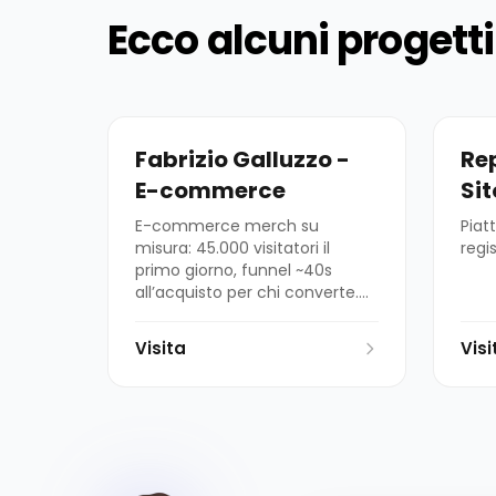
Ecco alcuni progetti 
Fabrizio Galluzzo -
Rep
E-commerce
Si
E-commerce merch su
Piat
misura: 45.000 visitatori il
regi
primo giorno, funnel ~40s
all’acquisto per chi converte.
Advergame, reminder carrelli;
continua a vendere.
Visita
Visi