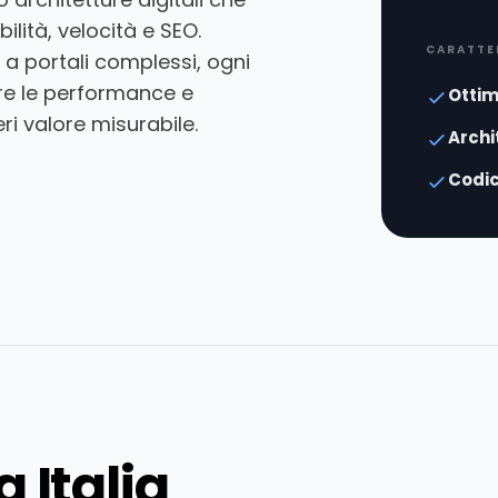
ilità, velocità e SEO.
CARATTE
a portali complessi, ogni
are le performance e
Ottim
i valore misurabile.
Archi
Codic
 Italia