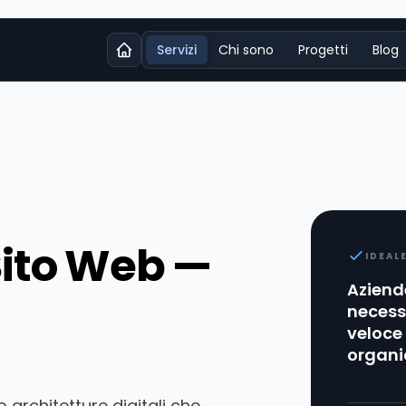
Servizi
Chi sono
Progetti
Blog
Sito Web —
IDEAL
Aziende
necess
veloce
organi
 architetture digitali che