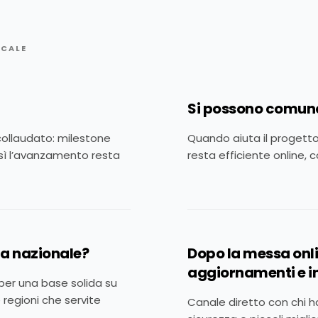
OCALE
Si possono comunq
collaudato: milestone
Quando aiuta il progetto,
osì l’avanzamento resta
resta efficiente online, 
za nazionale?
Dopo la messa onl
aggiornamenti e i
 per una base solida su
 regioni che servite
Canale diretto con chi ha 