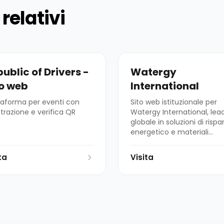
relativi
ublic of Drivers -
Watergy
to web
International
taforma per eventi con
Sito web istituzionale per
strazione e verifica QR
Watergy International, lea
globale in soluzioni di risp
energetico e materiali
innovativi per l'edilizia e le
infrastrutture.
ta
Visita